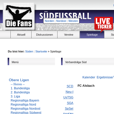
Norden
|
Nordost
|
Westen
Aktuell
Diskussionen
Vereine
Spieltage
St
Du bist hier:
Süden
|
Startseite
» Spieltage
Menü
Verbandsliga Süd
Kalender
Ergebnisse/
Obere Ligen
-- Herren --
FC Alsbach
SCD
1. Bundesliga
Neu-I
2. Bundesliga
3. Liga
UsTSG
Regionalliga Bayern
SGA
Regionalliga Nord
Regionalliga Nordost
SpSel
Regionalliga Südwest