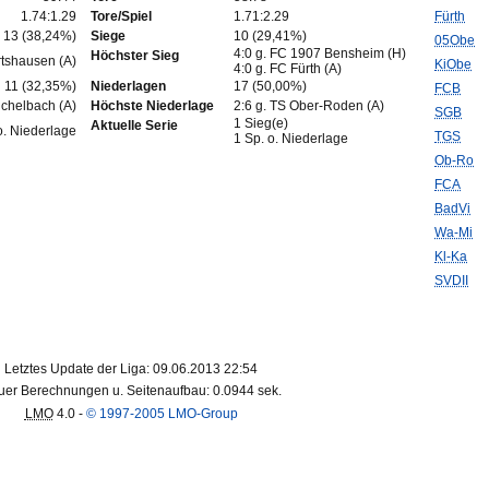
1.74:1.29
Tore/Spiel
1.71:2.29
Fürth
13 (38,24%)
Siege
10 (29,41%)
05Obe
4:0 g. FC 1907 Bensheim (H)
Höchster Sieg
rtshausen (A)
KiObe
4:0 g. FC Fürth (A)
11 (32,35%)
Niederlagen
17 (50,00%)
FCB
ichelbach (A)
Höchste Niederlage
2:6 g. TS Ober-Roden (A)
SGB
1 Sieg(e)
Aktuelle Serie
o. Niederlage
TGS
1 Sp. o. Niederlage
Ob-Ro
FCA
BadVi
Wa-Mi
Kl-Ka
SVDII
Letztes Update der Liga: 09.06.2013 22:54
er Berechnungen u. Seitenaufbau: 0.0944 sek.
LMO
4.0 -
© 1997-2005 LMO-Group