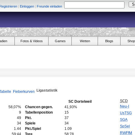
Registrieren
|
Einloggen
|
Freunde einladen
adien
Fotos & Videos
Games
Wetten
Blogs
Shop
Ligastatistik
Tabelle
Fieberkurven
SCD
SC Dortelweil
Neu-I
58,07%
Chancen gegen.
41,93%
9
Tabellenposition
15
UsTSG
49
Pkt.
37
SGA
34
Spiele
34
SpSel
1.44
Pkt./Spiel
1.09
RWFfM
59:44
Tore
58:78