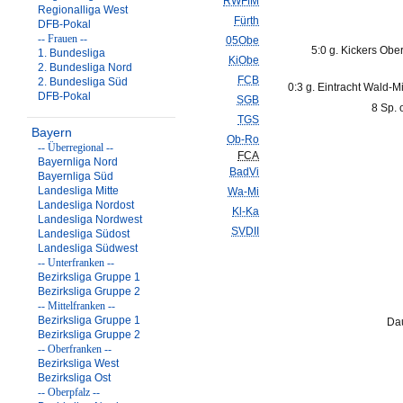
RWFfM
Regionalliga West
Fürth
DFB-Pokal
-- Frauen --
05Obe
5:0 g. Kickers Obe
1. Bundesliga
KiObe
2. Bundesliga Nord
FCB
2. Bundesliga Süd
0:3 g. Eintracht Wald-M
DFB-Pokal
SGB
8 Sp. 
TGS
Bayern
Ob-Ro
-- Überregional --
FCA
Bayernliga Nord
BadVi
Bayernliga Süd
Landesliga Mitte
Wa-Mi
Landesliga Nordost
Kl-Ka
Landesliga Nordwest
SVDII
Landesliga Südost
Landesliga Südwest
-- Unterfranken --
Bezirksliga Gruppe 1
Bezirksliga Gruppe 2
-- Mittelfranken --
Bezirksliga Gruppe 1
Dau
Bezirksliga Gruppe 2
-- Oberfranken --
Bezirksliga West
Bezirksliga Ost
-- Oberpfalz --