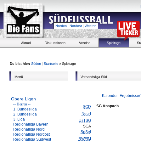
Norden
|
Nordost
|
Westen
Aktuell
Diskussionen
Vereine
Spieltage
St
Du bist hier:
Süden
|
Startseite
» Spieltage
Menü
Verbandsliga Süd
Kalender
Ergebnisse/
Obere Ligen
-- Herren --
SG Anspach
SCD
1. Bundesliga
Neu-I
2. Bundesliga
3. Liga
UsTSG
Regionalliga Bayern
SGA
Regionalliga Nord
SpSel
Regionalliga Nordost
RWFfM
Regionalliga Südwest