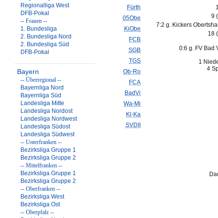
Regionalliga West
Fürth
DFB-Pokal
9 
05Obe
-- Frauen --
7:2 g. Kickers Obertsh
1. Bundesliga
KiObe
18 
2. Bundesliga Nord
FCB
2. Bundesliga Süd
0:6 g. FV Bad V
SGB
DFB-Pokal
TGS
1 Nied
4 Sp
Bayern
Ob-Ro
-- Überregional --
FCA
Bayernliga Nord
BadVi
Bayernliga Süd
Landesliga Mitte
Wa-Mi
Landesliga Nordost
Kl-Ka
Landesliga Nordwest
SVDII
Landesliga Südost
Landesliga Südwest
-- Unterfranken --
Bezirksliga Gruppe 1
Bezirksliga Gruppe 2
-- Mittelfranken --
Bezirksliga Gruppe 1
Dau
Bezirksliga Gruppe 2
-- Oberfranken --
Bezirksliga West
Bezirksliga Ost
-- Oberpfalz --