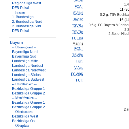
SVSel
Regionalliga West
1.4
FCAII
DFB-Pokal
11 (3
-- Frauen --
SVHei
5:2 g. TSV Buchba
1. Bundesliga
BayHo
16 (4
2. Bundesliga Nord
0:5 g. FC Bayern München
TSVRa
2. Bundesliga Süd
2 
DFB-Pokal
TSVRo
2 Sp. o. Nie
FCEBa
Bayern
Manns
-- Überregional --
FCNII
Bayernliga Nord
TSVBu
Bayernliga Süd
Landesliga Mitte
FürII
Landesliga Nordost
ViAsc
Landesliga Nordwest
FCWüK
Landesliga Südost
Landesliga Südwest
FCIII
-- Unterfranken --
Bezirksliga Gruppe 1
Bezirksliga Gruppe 2
-- Mittelfranken --
Bezirksliga Gruppe 1
Bezirksliga Gruppe 2
Dau
-- Oberfranken --
Bezirksliga West
Bezirksliga Ost
-- Oberpfalz --