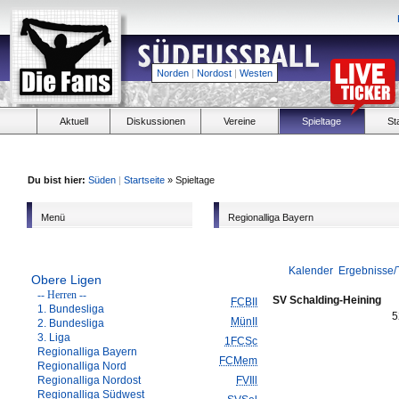
Norden
|
Nordost
|
Westen
Aktuell
Diskussionen
Vereine
Spieltage
St
Du bist hier:
Süden
|
Startseite
» Spieltage
Menü
Regionalliga Bayern
Kalender
Ergebnisse/
Obere Ligen
-- Herren --
SV Schalding-Heining
FCBII
1. Bundesliga
5
MünII
2. Bundesliga
3. Liga
1FCSc
Regionalliga Bayern
FCMem
Regionalliga Nord
Regionalliga Nordost
FVIll
Regionalliga Südwest