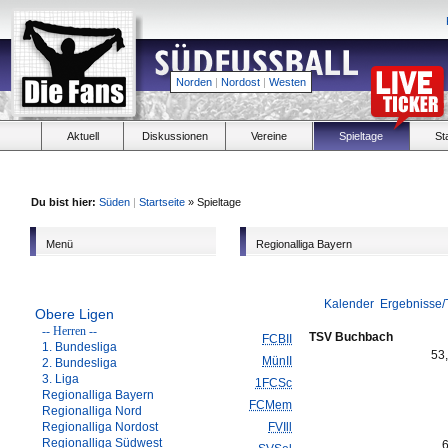
Norden
|
Nordost
|
Westen
Aktuell
Diskussionen
Vereine
Spieltage
St
Du bist hier:
Süden
|
Startseite
» Spieltage
Menü
Regionalliga Bayern
Kalender
Ergebnisse/
Obere Ligen
-- Herren --
TSV Buchbach
FCBII
1. Bundesliga
53
MünII
2. Bundesliga
3. Liga
1FCSc
Regionalliga Bayern
FCMem
Regionalliga Nord
Regionalliga Nordost
FVIll
Regionalliga Südwest