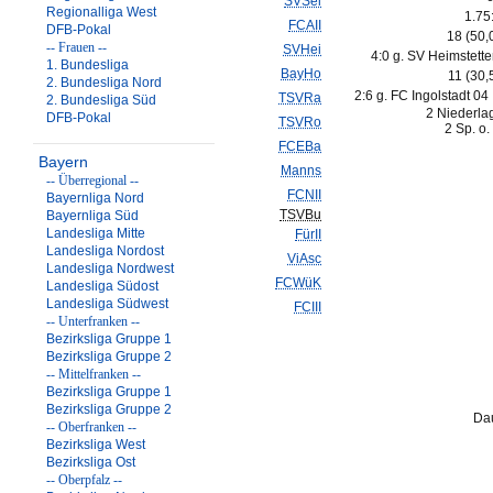
SVSel
Regionalliga West
1.75
FCAII
DFB-Pokal
18 (50
-- Frauen --
SVHei
4:0 g. SV Heimstette
1. Bundesliga
BayHo
11 (30
2. Bundesliga Nord
2:6 g. FC Ingolstadt 04 I
TSVRa
2. Bundesliga Süd
2 Niederla
DFB-Pokal
TSVRo
2 Sp. o.
FCEBa
Bayern
Manns
-- Überregional --
FCNII
Bayernliga Nord
TSVBu
Bayernliga Süd
Landesliga Mitte
FürII
Landesliga Nordost
ViAsc
Landesliga Nordwest
FCWüK
Landesliga Südost
Landesliga Südwest
FCIII
-- Unterfranken --
Bezirksliga Gruppe 1
Bezirksliga Gruppe 2
-- Mittelfranken --
Bezirksliga Gruppe 1
Bezirksliga Gruppe 2
Dau
-- Oberfranken --
Bezirksliga West
Bezirksliga Ost
-- Oberpfalz --