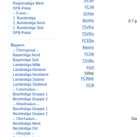
SVSel
Regionalliga West
FCAII
DFB-Pokal
-- Frauen --
SVHei
1. Bundesliga
BayHo
0:7 g
2. Bundesliga Nord
TSVRa
2. Bundesliga Süd
DFB-Pokal
TSVRo
FCEBa
Bayern
Manns
-- Überregional --
FCNII
Bayernliga Nord
Bayernliga Süd
TSVBu
Landesliga Mitte
FürII
Landesliga Nordost
ViAsc
Landesliga Nordwest
FCWüK
Landesliga Südost
Landesliga Südwest
FCIII
-- Unterfranken --
Bezirksliga Gruppe 1
Bezirksliga Gruppe 2
-- Mittelfranken --
Bezirksliga Gruppe 1
Bezirksliga Gruppe 2
-- Oberfranken --
Dau
Bezirksliga West
Bezirksliga Ost
-- Oberpfalz --