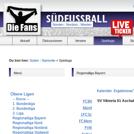
Norden
|
Nordost
|
Westen
Aktuell
Diskussionen
Vereine
Spieltage
St
Du bist hier:
Süden
|
Startseite
» Spieltage
Menü
Regionalliga Bayern
Kalender
Ergebnisse/
Obere Ligen
-- Herren --
SV Viktoria 01 Ascha
FCBII
1. Bundesliga
MünII
2. Bundesliga
3. Liga
1FCSc
Regionalliga Bayern
FCMem
Regionalliga Nord
Regionalliga Nordost
FVIll
Regionalliga Südwest