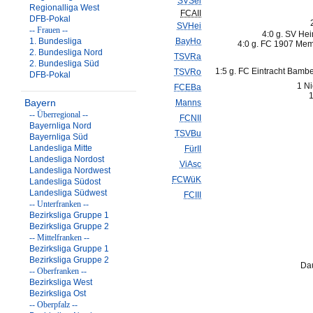
SVSel
Regionalliga West
FCAII
DFB-Pokal
SVHei
-- Frauen --
4:0 g. SV Hei
1. Bundesliga
BayHo
4:0 g. FC 1907 Me
2. Bundesliga Nord
TSVRa
2. Bundesliga Süd
1:5 g. FC Eintracht Bamb
TSVRo
DFB-Pokal
1 Ni
FCEBa
1
Bayern
Manns
-- Überregional --
FCNII
Bayernliga Nord
TSVBu
Bayernliga Süd
Landesliga Mitte
FürII
Landesliga Nordost
ViAsc
Landesliga Nordwest
FCWüK
Landesliga Südost
Landesliga Südwest
FCIII
-- Unterfranken --
Bezirksliga Gruppe 1
Bezirksliga Gruppe 2
-- Mittelfranken --
Bezirksliga Gruppe 1
Bezirksliga Gruppe 2
Da
-- Oberfranken --
Bezirksliga West
Bezirksliga Ost
-- Oberpfalz --