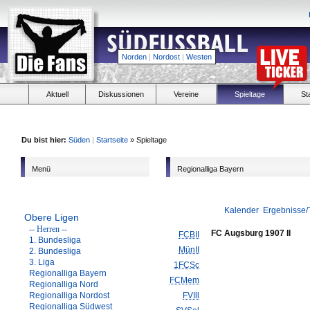
Norden
|
Nordost
|
Westen
Aktuell
Diskussionen
Vereine
Spieltage
St
Du bist hier:
Süden
|
Startseite
» Spieltage
Menü
Regionalliga Bayern
Kalender
Ergebnisse/
Obere Ligen
-- Herren --
FC Augsburg 1907 II
FCBII
1. Bundesliga
MünII
2. Bundesliga
3. Liga
1FCSc
Regionalliga Bayern
FCMem
Regionalliga Nord
Regionalliga Nordost
FVIll
Regionalliga Südwest