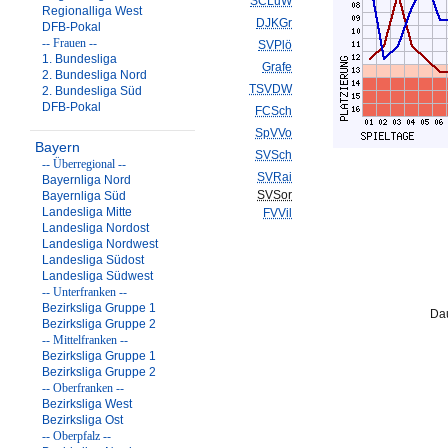
SCLuW
Regionalliga West
DJKGr
DFB-Pokal
-- Frauen --
SVPlö
1. Bundesliga
Grafe
2. Bundesliga Nord
TSVDW
2. Bundesliga Süd
DFB-Pokal
FCSch
SpVVo
Bayern
SVSch
-- Überregional --
SVRai
Bayernliga Nord
SVSor
Bayernliga Süd
Landesliga Mitte
FVVil
Landesliga Nordost
Landesliga Nordwest
Landesliga Südost
Landesliga Südwest
-- Unterfranken --
Bezirksliga Gruppe 1
Dau
Bezirksliga Gruppe 2
-- Mittelfranken --
Bezirksliga Gruppe 1
Bezirksliga Gruppe 2
-- Oberfranken --
Bezirksliga West
Bezirksliga Ost
-- Oberpfalz --