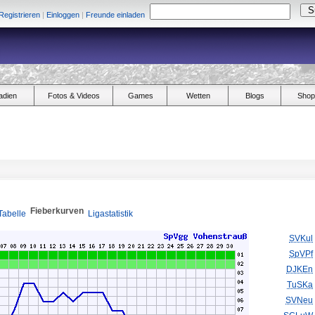
Registrieren
|
Einloggen
|
Freunde einladen
adien
Fotos & Videos
Games
Wetten
Blogs
Shop
Fieberkurven
Tabelle
Ligastatistik
SVKul
SpVPf
DJKEn
TuSKa
SVNeu