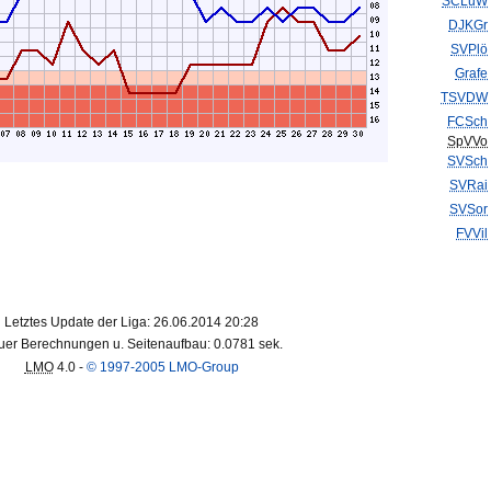
SCLuW
DJKGr
SVPlö
Grafe
TSVDW
FCSch
SpVVo
SVSch
SVRai
SVSor
FVVil
Letztes Update der Liga: 26.06.2014 20:28
er Berechnungen u. Seitenaufbau: 0.0781 sek.
LMO
4.0 -
© 1997-2005 LMO-Group