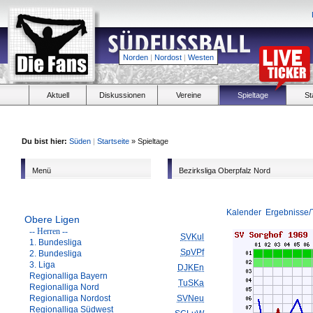
Norden
|
Nordost
|
Westen
Aktuell
Diskussionen
Vereine
Spieltage
St
Du bist hier:
Süden
|
Startseite
» Spieltage
Menü
Bezirksliga Oberpfalz Nord
Kalender
Ergebnisse/
Obere Ligen
-- Herren --
SVKul
1. Bundesliga
SpVPf
2. Bundesliga
3. Liga
DJKEn
Regionalliga Bayern
TuSKa
Regionalliga Nord
Regionalliga Nordost
SVNeu
Regionalliga Südwest