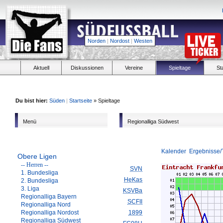
Norden
|
Nordost
|
Westen
Aktuell
Diskussionen
Vereine
Spieltage
St
Du bist hier:
Süden
|
Startseite
» Spieltage
Menü
Regionalliga Südwest
Kalender
Ergebnisse/
Obere Ligen
-- Herren --
SVN
1. Bundesliga
HeKas
2. Bundesliga
3. Liga
KSVBa
Regionalliga Bayern
SCFII
Regionalliga Nord
Regionalliga Nordost
1899
Regionalliga Südwest