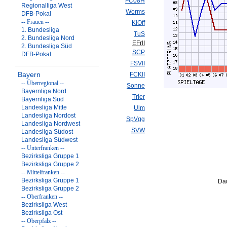
FC08H
Regionalliga West
Worms
DFB-Pokal
-- Frauen --
KiOff
1. Bundesliga
TuS
2. Bundesliga Nord
EFrII
2. Bundesliga Süd
SCP
DFB-Pokal
FSVII
Bayern
FCKII
-- Überregional --
Sonne
Bayernliga Nord
Trier
Bayernliga Süd
Landesliga Mitte
Ulm
Landesliga Nordost
SpVgg
Landesliga Nordwest
SVW
Landesliga Südost
Landesliga Südwest
-- Unterfranken --
Bezirksliga Gruppe 1
Bezirksliga Gruppe 2
-- Mittelfranken --
Bezirksliga Gruppe 1
Dau
Bezirksliga Gruppe 2
-- Oberfranken --
Bezirksliga West
Bezirksliga Ost
-- Oberpfalz --