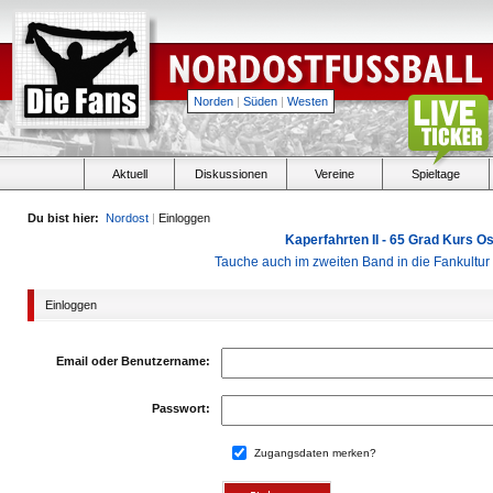
Norden
|
Süden
|
Westen
Aktuell
Diskussionen
Vereine
Spieltage
Du bist hier:
Nordost
|
Einloggen
Kaperfahrten II - 65 Grad Kurs 
Tauche auch im zweiten Band in die Fankultu
Einloggen
Email oder Benutzername:
Passwort:
Zugangsdaten merken?