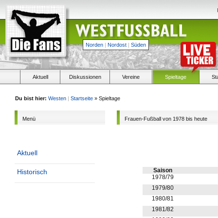
Norden
|
Nordost
|
Süden
Aktuell
Diskussionen
Vereine
Spieltage
St
Du bist hier:
Westen
|
Startseite
» Spieltage
Menü
Frauen-Fußball von 1978 bis heute
Aktuell
Saison
Historisch
1978/79
1979/80
1980/81
1981/82