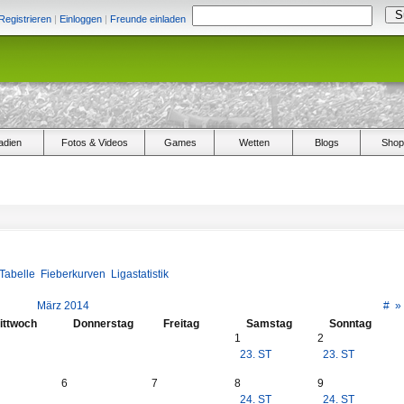
Registrieren
|
Einloggen
|
Freunde einladen
adien
Fotos & Videos
Games
Wetten
Blogs
Shop
Tabelle
Fieberkurven
Ligastatistik
März 2014
#
»
ittwoch
Donnerstag
Freitag
Samstag
Sonntag
1
2
23. ST
23. ST
6
7
8
9
24. ST
24. ST