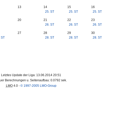
13
14
15
16
25. ST
25. ST
25. ST
20
21
22
23
26. ST
26. ST
26. ST
27
28
29
30
. ST
28. ST
28. ST
28. ST
Letztes Update der Liga: 13.06.2014 20:51
er Berechnungen u. Seitenaufbau: 0.0792 sek.
LMO
4.0 -
© 1997-2005 LMO-Group