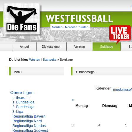
Norden
|
Nordost
|
Süden
Aktuell
Diskussionen
Vereine
Spieltage
St
Du bist hier:
Westen
|
Startseite
» Spieltage
Menü
1. Bundesliga
Kalender
Ergebnisse/
Obere Ligen
-- Herren --
«
1. Bundesliga
Montag
Dienstag
M
2. Bundesliga
3. Liga
Regionalliga Bayern
Regionalliga Nord
3
4
5
Regionalliga Nordost
Regionalliga Südwest