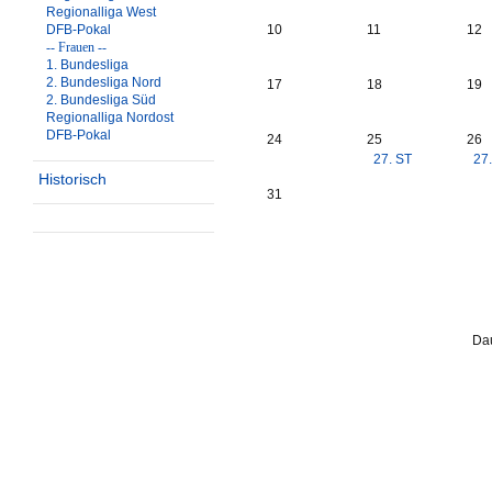
Regionalliga West
DFB-Pokal
10
11
12
-- Frauen --
1. Bundesliga
2. Bundesliga Nord
17
18
19
2. Bundesliga Süd
Regionalliga Nordost
DFB-Pokal
24
25
26
27. ST
27
Historisch
31
Dau