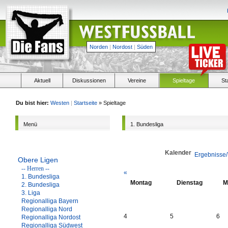
Norden
|
Nordost
|
Süden
Aktuell
Diskussionen
Vereine
Spieltage
St
Du bist hier:
Westen
|
Startseite
» Spieltage
Menü
1. Bundesliga
Kalender
Ergebnisse/
Obere Ligen
-- Herren --
«
1. Bundesliga
Montag
Dienstag
M
2. Bundesliga
3. Liga
Regionalliga Bayern
Regionalliga Nord
4
5
6
Regionalliga Nordost
Regionalliga Südwest