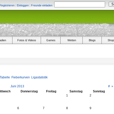
Registrieren
|
Einloggen
|
Freunde einladen
adien
Fotos & Videos
Games
Wetten
Blogs
Shop
Tabelle
Fieberkurven
Ligastatistik
Juni 2013
#
»
ittwoch
Donnerstag
Freitag
Samstag
Sonntag
1
2
6
7
8
9