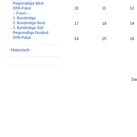
Regionalliga West
DFB-Pokal
10
11
12
-- Frauen --
1. Bundesliga
2. Bundesliga Nord
17
18
19
2. Bundesliga Süd
Regionalliga Nordost
DFB-Pokal
24
25
26
Historisch
Dau