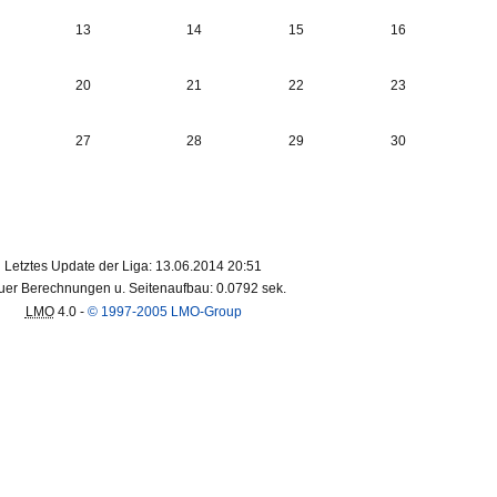
13
14
15
16
20
21
22
23
27
28
29
30
Letztes Update der Liga: 13.06.2014 20:51
er Berechnungen u. Seitenaufbau: 0.0792 sek.
LMO
4.0 -
© 1997-2005 LMO-Group