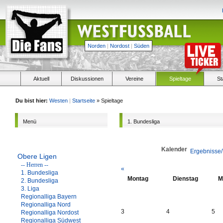
Norden
|
Nordost
|
Süden
Aktuell
Diskussionen
Vereine
Spieltage
St
Du bist hier:
Westen
|
Startseite
» Spieltage
Menü
1. Bundesliga
Kalender
Ergebnisse/
Obere Ligen
-- Herren --
«
1. Bundesliga
Montag
Dienstag
M
2. Bundesliga
3. Liga
Regionalliga Bayern
Regionalliga Nord
3
4
5
Regionalliga Nordost
Regionalliga Südwest