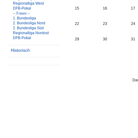
Regionalliga West
DFB-Pokal
15
16
17
-- Frauen --
1. Bundesliga
2. Bundesliga Nord
22
23
24
2. Bundesliga Süd
Regionalliga Nordost
DFB-Pokal
29
30
31
Historisch
Dau