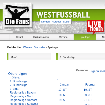
Norden
|
Nordost
|
Süden
Aktuell
Diskussionen
Vereine
Spieltage
St
Du bist hier:
Westen
|
Startseite
» Spieltage
Menü
1. Bundesliga
Kalender
Ergebnisse/
Obere Ligen
-- Herren --
«
1. Bundesliga
Januar
Februar
2. Bundesliga
3. Liga
17. ST
19. ST
Regionalliga Bayern
18. ST
20. ST
Regionalliga Nord
Regionalliga Nordost
19. ST
21. ST
Regionalliga Südwest