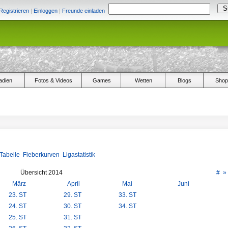
Registrieren
|
Einloggen
|
Freunde einladen
adien
Fotos & Videos
Games
Wetten
Blogs
Shop
Tabelle
Fieberkurven
Ligastatistik
Übersicht 2014
#
»
März
April
Mai
Juni
23. ST
29. ST
33. ST
24. ST
30. ST
34. ST
25. ST
31. ST