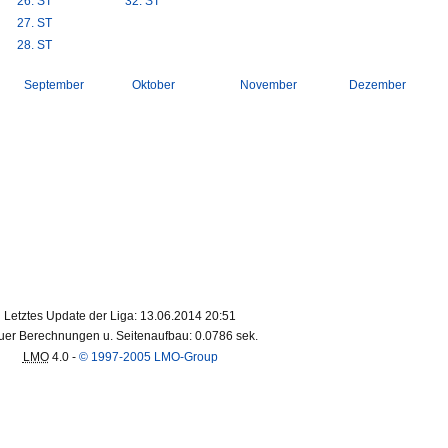
26. ST
32. ST
27. ST
28. ST
September
Oktober
November
Dezember
Letztes Update der Liga: 13.06.2014 20:51
er Berechnungen u. Seitenaufbau: 0.0786 sek.
LMO
4.0 -
© 1997-2005 LMO-Group