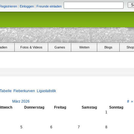
Registrieren
|
Einloggen
|
Freunde einladen
adien
Fotos & Videos
Games
Wetten
Blogs
Shop
Tabelle
Fieberkurven
Ligastatistik
März 2026
#
»
ittwoch
Donnerstag
Freitag
Samstag
Sonntag
1
5
6
7
8