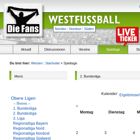
Norden
|
Nordost
|
Süden
Aktuell
Diskussionen
Vereine
Spieltage
St
Du bist hier:
Westen
|
Startseite
» Spieltage
Menü
2. Bundesliga
Kalender
Ergebnisse/
Obere Ligen
-- Herren --
«
1. Bundesliga
Montag
Dienstag
M
2. Bundesliga
3. Liga
Regionalliga Bayern
Regionalliga Nord
2
3
4
Regionalliga Nordost
Regionalliga Südwest