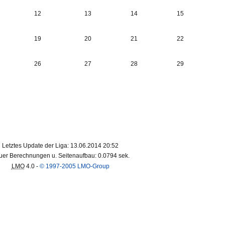
12
13
14
15
19
20
21
22
26
27
28
29
Letztes Update der Liga: 13.06.2014 20:52
er Berechnungen u. Seitenaufbau: 0.0794 sek.
LMO
4.0 -
© 1997-2005 LMO-Group