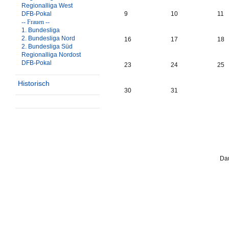
Regionalliga West
DFB-Pokal
9
10
11
-- Frauen --
1. Bundesliga
2. Bundesliga Nord
16
17
18
2. Bundesliga Süd
Regionalliga Nordost
DFB-Pokal
23
24
25
Historisch
30
31
Dau