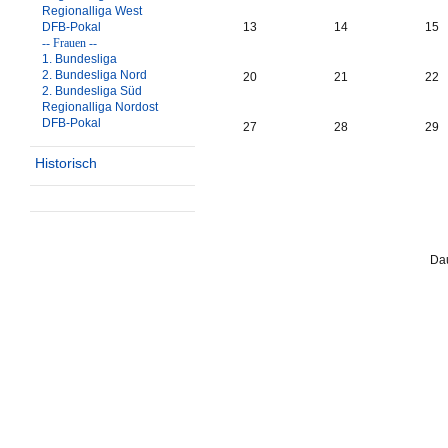
Regionalliga West
DFB-Pokal
13
14
15
-- Frauen --
1. Bundesliga
2. Bundesliga Nord
20
21
22
2. Bundesliga Süd
Regionalliga Nordost
DFB-Pokal
27
28
29
Historisch
Dau