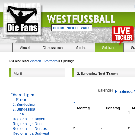
Norden
|
Nordost
|
Süden
Aktuell
Diskussionen
Vereine
Spieltage
St
Du bist hier:
Westen
|
Startseite
» Spieltage
Menü
2. Bundesliga Nord (Frauen)
Kalender
Ergebnisse/
Obere Ligen
-- Herren --
«
1. Bundesliga
Montag
Dienstag
M
2. Bundesliga
1
3. Liga
Regionalliga Bayern
Regionalliga Nord
6
7
8
Regionalliga Nordost
Regionalliga Südwest