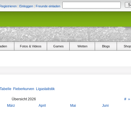
Registrieren
|
Einloggen
|
Freunde einladen
adien
Fotos & Videos
Games
Wetten
Blogs
Shop
Tabelle
Fieberkurven
Ligastatistik
Übersicht 2026
#
»
März
April
Mai
Juni