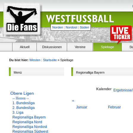
Norden
|
Nordost
|
Süden
Aktuell
Diskussionen
Vereine
Spieltage
St
Du bist hier:
Westen
|
Startseite
» Spieltage
Menü
Regionalliga Bayern
Kalender
Ergebnisse/
Obere Ligen
-- Herren --
«
1. Bundesliga
Januar
Februar
2. Bundesliga
3. Liga
Regionalliga Bayern
Regionalliga Nord
Regionalliga Nordost
Regionalliga Südwest