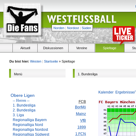
Norden
|
Nordost
|
Süden
Aktuell
Diskussionen
Vereine
Spieltage
St
Du bist hier:
Westen
|
Startseite
» Spieltage
Menü
1. Bundesliga
Kalender
Ergebnisse/
Obere Ligen
-- Herren --
FCB
1. Bundesliga
BorMö
2. Bundesliga
Mainz
3. Liga
Regionalliga Bayern
VfB
Regionalliga Nord
1899
Regionalliga Nordost
1.FCN
Regionalliga Südwest