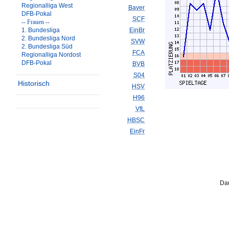
Regionalliga West
Bayer
DFB-Pokal
SCF
-- Frauen --
1. Bundesliga
EinBr
2. Bundesliga Nord
SVW
2. Bundesliga Süd
FCA
Regionalliga Nordost
DFB-Pokal
BVB
S04
Historisch
HSV
H96
VfL
HBSC
EinFr
Dau