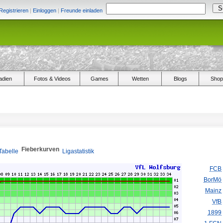
Registrieren
|
Einloggen
|
Freunde einladen
adien
Fotos & Videos
Games
Wetten
Blogs
Shop
Fieberkurven
Tabelle
Ligastatistik
FCB
BorMö
Mainz
VfB
1899