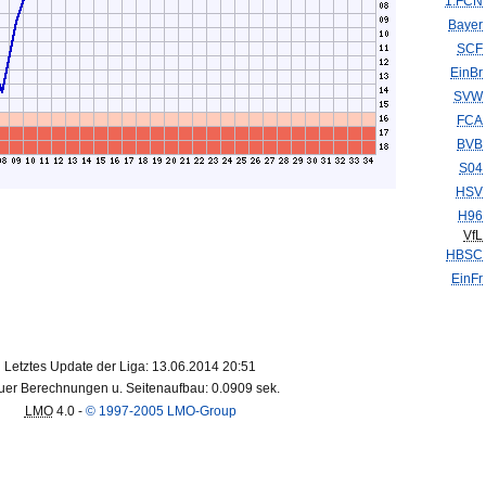
1.FCN
Bayer
SCF
EinBr
SVW
FCA
BVB
S04
HSV
H96
VfL
HBSC
EinFr
Letztes Update der Liga: 13.06.2014 20:51
er Berechnungen u. Seitenaufbau: 0.0909 sek.
LMO
4.0 -
© 1997-2005 LMO-Group