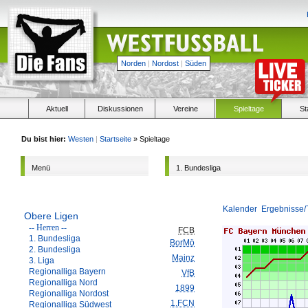
Norden
|
Nordost
|
Süden
Aktuell
Diskussionen
Vereine
Spieltage
St
Du bist hier:
Westen
|
Startseite
» Spieltage
Menü
1. Bundesliga
Kalender
Ergebnisse/
Obere Ligen
-- Herren --
FCB
1. Bundesliga
BorMö
2. Bundesliga
Mainz
3. Liga
Regionalliga Bayern
VfB
Regionalliga Nord
1899
Regionalliga Nordost
1.FCN
Regionalliga Südwest