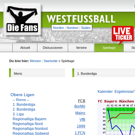
Norden
|
Nordost
|
Süden
Aktuell
Diskussionen
Vereine
Spieltage
St
Du bist hier:
Westen
|
Startseite
» Spieltage
Menü
1. Bundesliga
Kalender
Ergebnisse/
Obere Ligen
-- Herren --
FCB
1. Bundesliga
BorMö
2. Bundesliga
Mainz
3. Liga
Regionalliga Bayern
VfB
Regionalliga Nord
1899
Regionalliga Nordost
1.FCN
Regionalliga Südwest