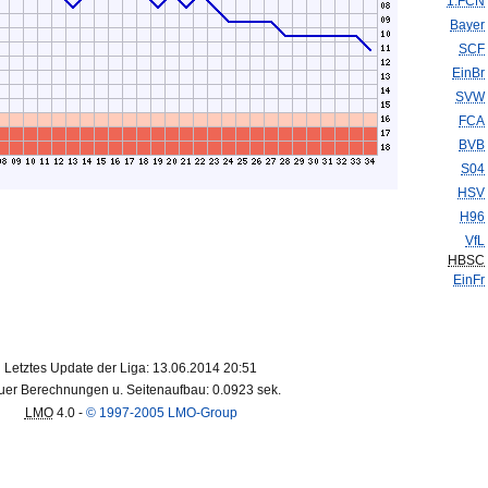
1.FCN
Bayer
SCF
EinBr
SVW
FCA
BVB
S04
HSV
H96
VfL
HBSC
EinFr
Letztes Update der Liga: 13.06.2014 20:51
er Berechnungen u. Seitenaufbau: 0.0923 sek.
LMO
4.0 -
© 1997-2005 LMO-Group