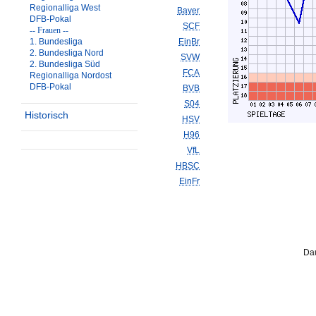
Regionalliga West
Bayer
DFB-Pokal
SCF
-- Frauen --
1. Bundesliga
EinBr
2. Bundesliga Nord
SVW
2. Bundesliga Süd
FCA
Regionalliga Nordost
DFB-Pokal
BVB
S04
Historisch
HSV
H96
VfL
HBSC
EinFr
Dau