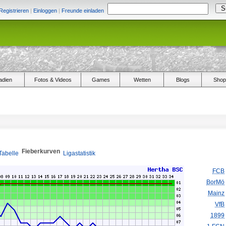
Registrieren
|
Einloggen
|
Freunde einladen
adien
Fotos & Videos
Games
Wetten
Blogs
Shop
Fieberkurven
Tabelle
Ligastatistik
FCB
BorMö
Mainz
VfB
1899