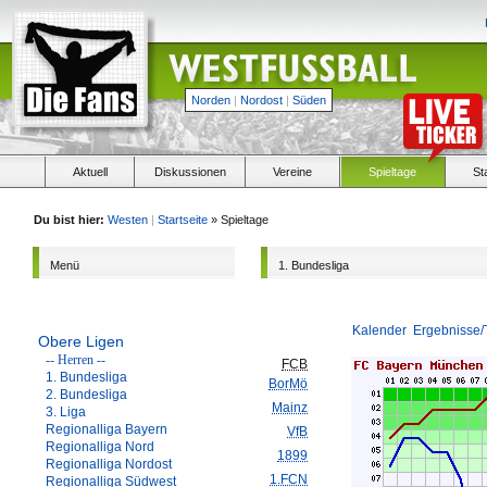
Norden
|
Nordost
|
Süden
Aktuell
Diskussionen
Vereine
Spieltage
St
Du bist hier:
Westen
|
Startseite
» Spieltage
Menü
1. Bundesliga
Kalender
Ergebnisse/
Obere Ligen
-- Herren --
FCB
1. Bundesliga
BorMö
2. Bundesliga
Mainz
3. Liga
Regionalliga Bayern
VfB
Regionalliga Nord
1899
Regionalliga Nordost
1.FCN
Regionalliga Südwest