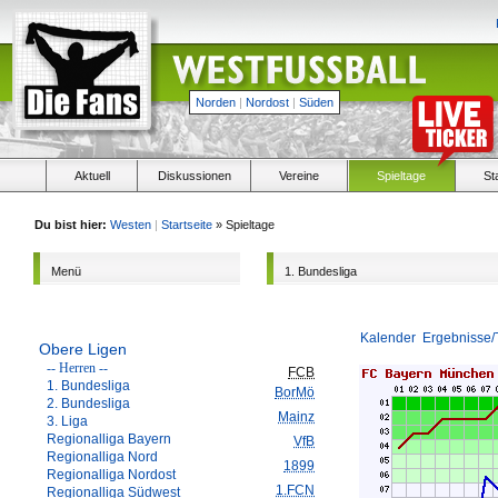
Norden
|
Nordost
|
Süden
Aktuell
Diskussionen
Vereine
Spieltage
St
Du bist hier:
Westen
|
Startseite
» Spieltage
Menü
1. Bundesliga
Kalender
Ergebnisse/
Obere Ligen
-- Herren --
FCB
1. Bundesliga
BorMö
2. Bundesliga
Mainz
3. Liga
Regionalliga Bayern
VfB
Regionalliga Nord
1899
Regionalliga Nordost
1.FCN
Regionalliga Südwest