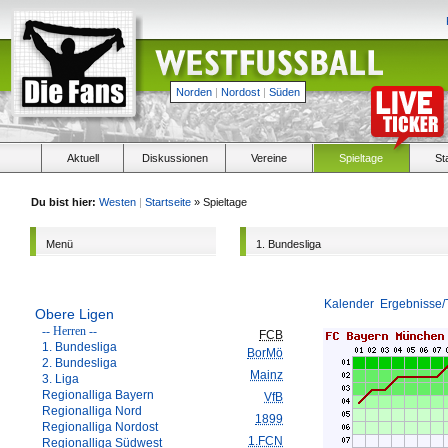
Norden
|
Nordost
|
Süden
Aktuell
Diskussionen
Vereine
Spieltage
St
Du bist hier:
Westen
|
Startseite
» Spieltage
Menü
1. Bundesliga
Kalender
Ergebnisse/
Obere Ligen
-- Herren --
FCB
1. Bundesliga
BorMö
2. Bundesliga
Mainz
3. Liga
Regionalliga Bayern
VfB
Regionalliga Nord
1899
Regionalliga Nordost
1.FCN
Regionalliga Südwest