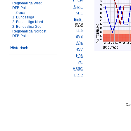
1.FCN
Regionalliga West
Bayer
DFB-Pokal
-- Frauen --
SCF
1. Bundesliga
EinBr
2. Bundesliga Nord
SVW
2. Bundesliga Süd
FCA
Regionalliga Nordost
DFB-Pokal
BVB
S04
Historisch
HSV
H96
VfL
HBSC
EinFr
Dau