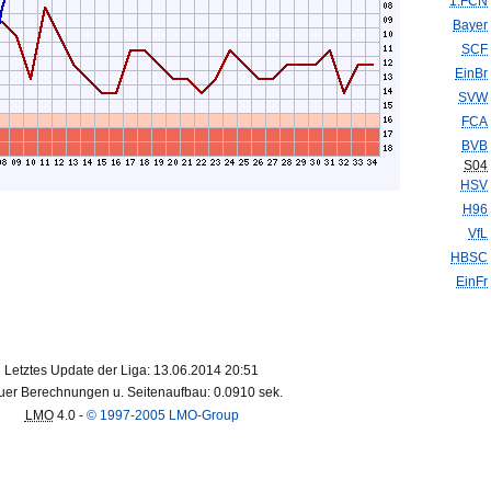
1.FCN
Bayer
SCF
EinBr
SVW
FCA
BVB
S04
HSV
H96
VfL
HBSC
EinFr
Letztes Update der Liga: 13.06.2014 20:51
er Berechnungen u. Seitenaufbau: 0.0910 sek.
LMO
4.0 -
© 1997-2005 LMO-Group