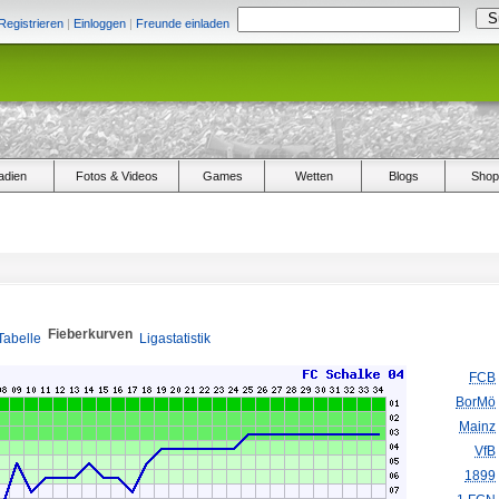
Registrieren
|
Einloggen
|
Freunde einladen
adien
Fotos & Videos
Games
Wetten
Blogs
Shop
Fieberkurven
Tabelle
Ligastatistik
FCB
BorMö
Mainz
VfB
1899