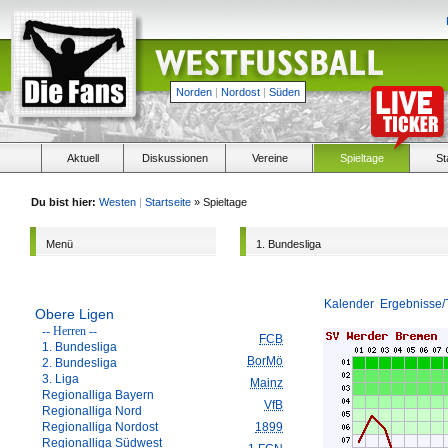
Norden
|
Nordost
|
Süden
Aktuell
Diskussionen
Vereine
Spieltage
St
Du bist hier:
Westen
|
Startseite
» Spieltage
Menü
1. Bundesliga
Kalender
Ergebnisse/
Obere Ligen
-- Herren --
FCB
1. Bundesliga
BorMö
2. Bundesliga
3. Liga
Mainz
Regionalliga Bayern
VfB
Regionalliga Nord
Regionalliga Nordost
1899
Regionalliga Südwest