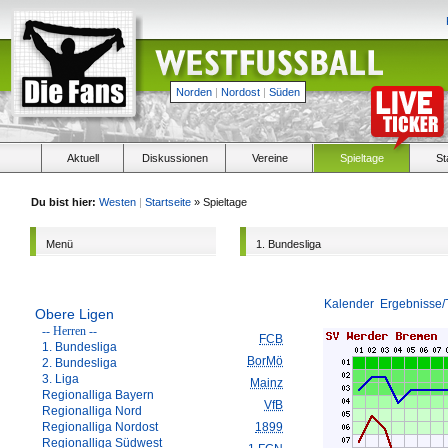
Norden
|
Nordost
|
Süden
Aktuell
Diskussionen
Vereine
Spieltage
St
Du bist hier:
Westen
|
Startseite
» Spieltage
Menü
1. Bundesliga
Kalender
Ergebnisse/
Obere Ligen
-- Herren --
FCB
1. Bundesliga
BorMö
2. Bundesliga
3. Liga
Mainz
Regionalliga Bayern
VfB
Regionalliga Nord
Regionalliga Nordost
1899
Regionalliga Südwest