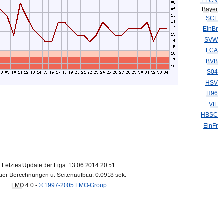
1.FCN
Bayer
SCF
EinBr
SVW
FCA
BVB
S04
HSV
H96
VfL
HBSC
EinFr
Letztes Update der Liga: 13.06.2014 20:51
er Berechnungen u. Seitenaufbau: 0.0918 sek.
LMO
4.0 -
© 1997-2005 LMO-Group