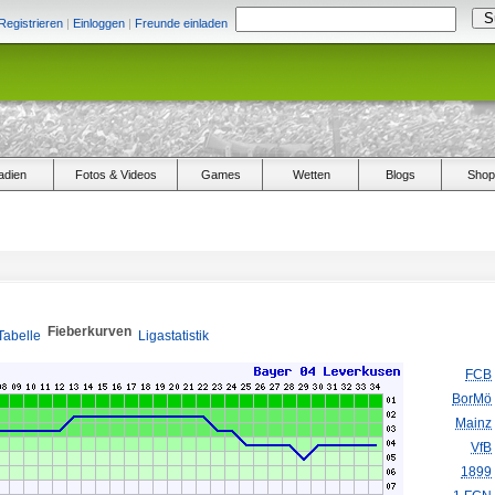
Registrieren
|
Einloggen
|
Freunde einladen
adien
Fotos & Videos
Games
Wetten
Blogs
Shop
Fieberkurven
Tabelle
Ligastatistik
FCB
BorMö
Mainz
VfB
1899