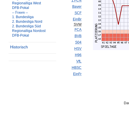
1.FCN
Regionalliga West
Bayer
DFB-Pokal
-- Frauen --
SCF
1. Bundesliga
EinBr
2. Bundesliga Nord
SVW
2. Bundesliga Süd
FCA
Regionalliga Nordost
DFB-Pokal
BVB
S04
Historisch
HSV
H96
VfL
HBSC
EinFr
Dau