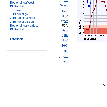
1.FCN
Regionalliga West
Bayer
DFB-Pokal
-- Frauen --
SCF
1. Bundesliga
EinBr
2. Bundesliga Nord
SVW
2. Bundesliga Süd
Regionalliga Nordost
FCA
DFB-Pokal
BVB
S04
Historisch
HSV
H96
VfL
HBSC
EinFr
Dau