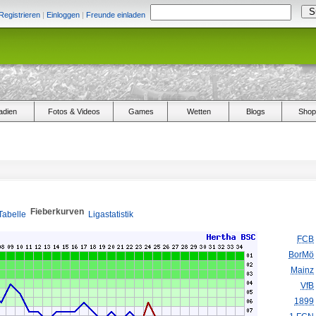
Registrieren
|
Einloggen
|
Freunde einladen
adien
Fotos & Videos
Games
Wetten
Blogs
Shop
Fieberkurven
Tabelle
Ligastatistik
FCB
BorMö
Mainz
VfB
1899