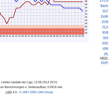
1.FCN
Bayer
SCF
EinBr
SVW
FCA
BVB
S04
HSV
H96
VfL
HBSC
EinFr
Letztes Update der Liga: 13.06.2014 20:51
er Berechnungen u. Seitenaufbau: 0.0916 sek.
LMO
4.0 -
© 1997-2005 LMO-Group