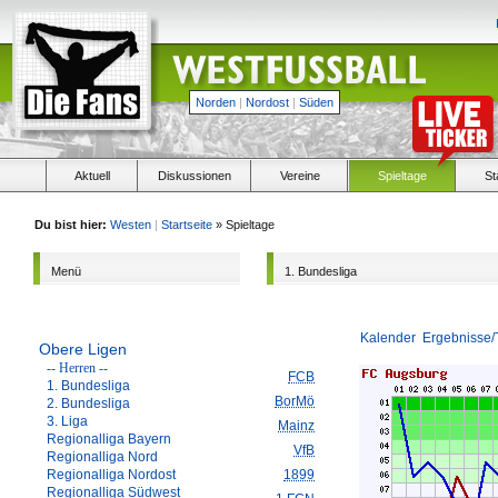
Norden
|
Nordost
|
Süden
Aktuell
Diskussionen
Vereine
Spieltage
St
Du bist hier:
Westen
|
Startseite
» Spieltage
Menü
1. Bundesliga
Kalender
Ergebnisse/
Obere Ligen
-- Herren --
FCB
1. Bundesliga
BorMö
2. Bundesliga
3. Liga
Mainz
Regionalliga Bayern
VfB
Regionalliga Nord
Regionalliga Nordost
1899
Regionalliga Südwest