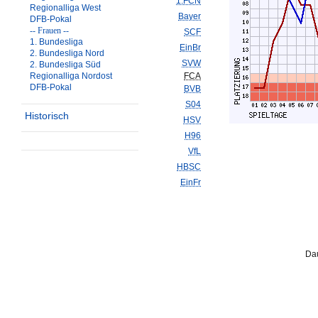
1.FCN
Regionalliga West
Bayer
DFB-Pokal
-- Frauen --
SCF
1. Bundesliga
EinBr
2. Bundesliga Nord
SVW
2. Bundesliga Süd
Regionalliga Nordost
FCA
DFB-Pokal
BVB
S04
Historisch
HSV
H96
VfL
HBSC
EinFr
Dau