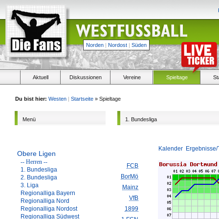
Norden
|
Nordost
|
Süden
Aktuell
Diskussionen
Vereine
Spieltage
St
Du bist hier:
Westen
|
Startseite
» Spieltage
Menü
1. Bundesliga
Kalender
Ergebnisse/
Obere Ligen
-- Herren --
FCB
1. Bundesliga
BorMö
2. Bundesliga
3. Liga
Mainz
Regionalliga Bayern
VfB
Regionalliga Nord
Regionalliga Nordost
1899
Regionalliga Südwest