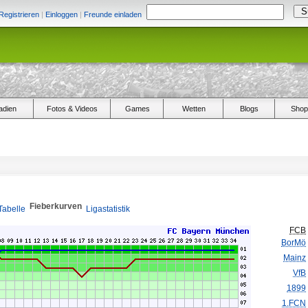
Registrieren
|
Einloggen
|
Freunde einladen
adien
Fotos & Videos
Games
Wetten
Blogs
Shop
Fieberkurven
Tabelle
Ligastatistik
FCB
BorMö
Mainz
VfB
1899
1.FCN