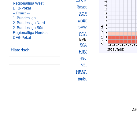
1.FCN
Regionalliga West
Bayer
DFB-Pokal
-- Frauen --
SCF
1. Bundesliga
EinBr
2. Bundesliga Nord
SVW
2. Bundesliga Süd
Regionalliga Nordost
FCA
DFB-Pokal
BVB
S04
Historisch
HSV
H96
VfL
HBSC
EinFr
Dau