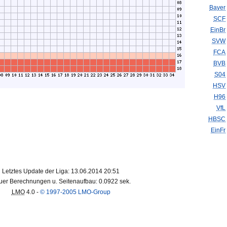
Bayer
SCF
EinBr
SVW
FCA
BVB
S04
HSV
H96
VfL
HBSC
EinFr
Letztes Update der Liga: 13.06.2014 20:51
er Berechnungen u. Seitenaufbau: 0.0922 sek.
LMO
4.0 -
© 1997-2005 LMO-Group