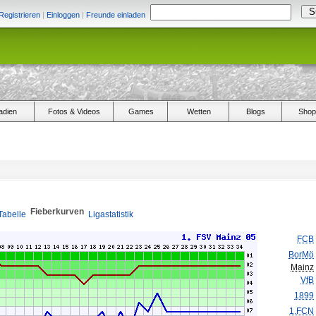
Registrieren
|
Einloggen
|
Freunde einladen
adien
Fotos & Videos
Games
Wetten
Blogs
Shop
Fieberkurven
Tabelle
Ligastatistik
FCB
BorMö
Mainz
VfB
1899
1.FCN