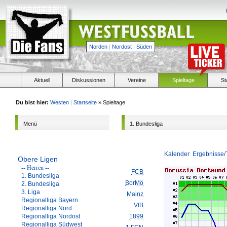
Norden
|
Nordost
|
Süden
Aktuell
Diskussionen
Vereine
Spieltage
St
Du bist hier:
Westen
|
Startseite
» Spieltage
Menü
1. Bundesliga
Kalender
Ergebnisse/
Obere Ligen
-- Herren --
FCB
1. Bundesliga
BorMö
2. Bundesliga
3. Liga
Mainz
Regionalliga Bayern
VfB
Regionalliga Nord
Regionalliga Nordost
1899
Regionalliga Südwest