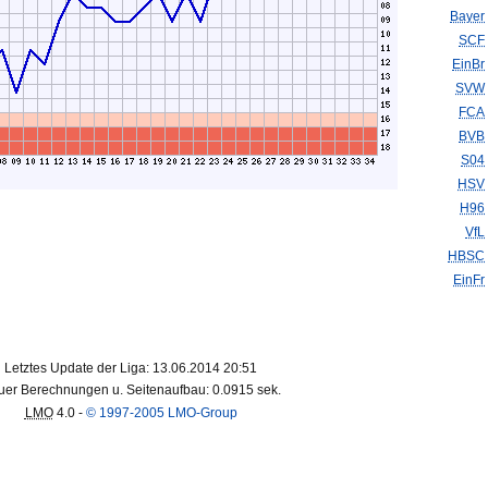
Bayer
SCF
EinBr
SVW
FCA
BVB
S04
HSV
H96
VfL
HBSC
EinFr
Letztes Update der Liga: 13.06.2014 20:51
er Berechnungen u. Seitenaufbau: 0.0915 sek.
LMO
4.0 -
© 1997-2005 LMO-Group