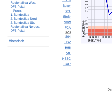
1.FCN
Regionalliga West
Bayer
DFB-Pokal
-- Frauen --
SCF
1. Bundesliga
EinBr
2. Bundesliga Nord
SVW
2. Bundesliga Süd
Regionalliga Nordost
FCA
DFB-Pokal
BVB
S04
Historisch
HSV
H96
VfL
HBSC
EinFr
Dau