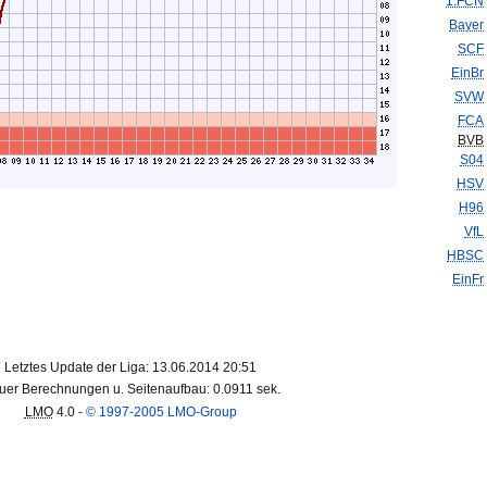
1.FCN
Bayer
SCF
EinBr
SVW
FCA
BVB
S04
HSV
H96
VfL
HBSC
EinFr
Letztes Update der Liga: 13.06.2014 20:51
uer Berechnungen u. Seitenaufbau: 0.0911 sek.
LMO
4.0 -
© 1997-2005 LMO-Group