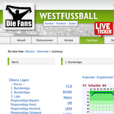
Norden
|
Nordost
|
Süden
Aktuell
Diskussionen
Vereine
Spieltage
St
Du bist hier:
Westen
|
Startseite
» Spieltage
Menü
1. Bundesliga
Kalender
Ergebnisse/
Obere Ligen
-- Herren --
FCB
1. Bundesliga
BorMö
2. Bundesliga
3. Liga
Mainz
Regionalliga Bayern
VfB
Regionalliga Nord
Regionalliga Nordost
1899
Regionalliga Südwest