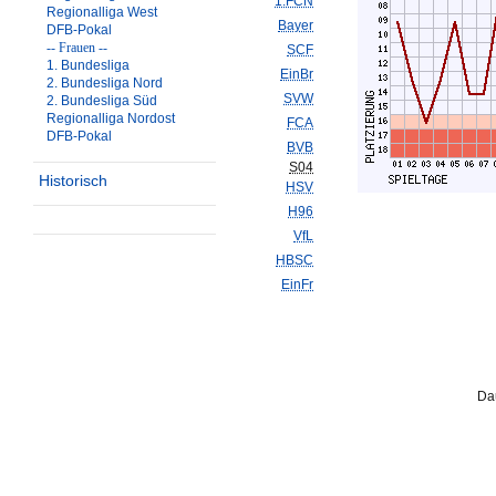
1.FCN
Regionalliga West
Bayer
DFB-Pokal
-- Frauen --
SCF
1. Bundesliga
EinBr
2. Bundesliga Nord
SVW
2. Bundesliga Süd
Regionalliga Nordost
FCA
DFB-Pokal
BVB
S04
Historisch
HSV
H96
VfL
HBSC
EinFr
Da