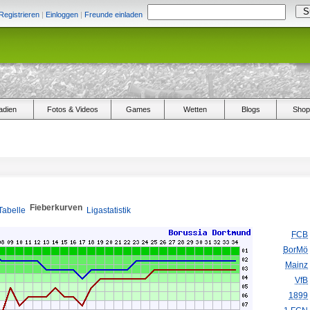
Registrieren
|
Einloggen
|
Freunde einladen
adien
Fotos & Videos
Games
Wetten
Blogs
Shop
Fieberkurven
Tabelle
Ligastatistik
FCB
BorMö
Mainz
VfB
1899