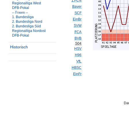
1.FCN
Regionalliga West
Bayer
DFB-Pokal
-- Frauen --
SCF
1. Bundesliga
EinBr
2. Bundesliga Nord
SVW
2. Bundesliga Süd
Regionalliga Nordost
FCA
DFB-Pokal
BVB
S04
Historisch
HSV
H96
VfL
HBSC
EinFr
Dau