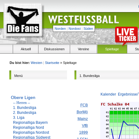
Norden
|
Nordost
|
Süden
Aktuell
Diskussionen
Vereine
Spieltage
St
Du bist hier:
Westen
|
Startseite
» Spieltage
Menü
1. Bundesliga
Kalender
Ergebnisse/
Obere Ligen
-- Herren --
FCB
1. Bundesliga
BorMö
2. Bundesliga
3. Liga
Mainz
Regionalliga Bayern
VfB
Regionalliga Nord
Regionalliga Nordost
1899
Regionalliga Südwest