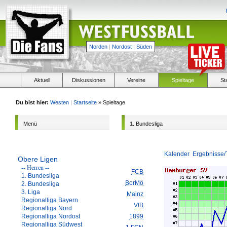
Norden
|
Nordost
|
Süden
Aktuell
Diskussionen
Vereine
Spieltage
St
Du bist hier:
Westen
|
Startseite
» Spieltage
Menü
1. Bundesliga
Kalender
Ergebnisse/
Obere Ligen
-- Herren --
FCB
1. Bundesliga
BorMö
2. Bundesliga
3. Liga
Mainz
Regionalliga Bayern
VfB
Regionalliga Nord
Regionalliga Nordost
1899
Regionalliga Südwest