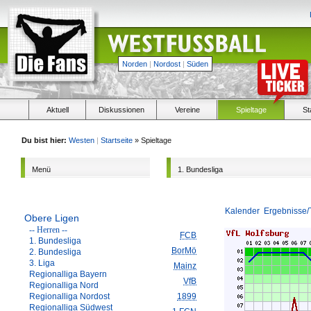
Norden
|
Nordost
|
Süden
Aktuell
Diskussionen
Vereine
Spieltage
St
Du bist hier:
Westen
|
Startseite
» Spieltage
Menü
1. Bundesliga
Kalender
Ergebnisse/
Obere Ligen
-- Herren --
FCB
1. Bundesliga
BorMö
2. Bundesliga
3. Liga
Mainz
Regionalliga Bayern
VfB
Regionalliga Nord
Regionalliga Nordost
1899
Regionalliga Südwest