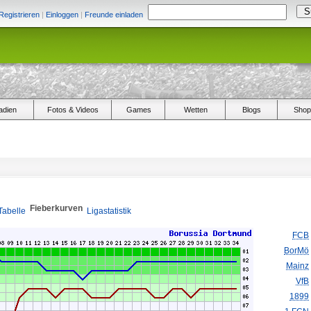
Registrieren
|
Einloggen
|
Freunde einladen
adien
Fotos & Videos
Games
Wetten
Blogs
Shop
Fieberkurven
Tabelle
Ligastatistik
FCB
BorMö
Mainz
VfB
1899