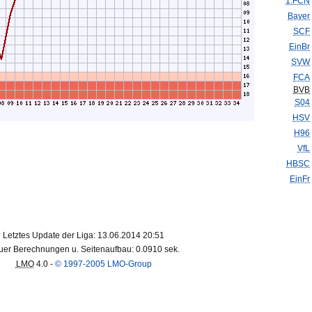
1.FCN
Bayer
SCF
EinBr
SVW
FCA
BVB
S04
HSV
H96
VfL
HBSC
EinFr
Letztes Update der Liga: 13.06.2014 20:51
er Berechnungen u. Seitenaufbau: 0.0910 sek.
LMO
4.0 -
© 1997-2005 LMO-Group