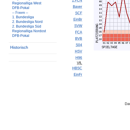
1.FCN
Regionalliga West
Bayer
DFB-Pokal
-- Frauen --
SCF
1. Bundesliga
EinBr
2. Bundesliga Nord
SVW
2. Bundesliga Süd
Regionalliga Nordost
FCA
DFB-Pokal
BVB
S04
Historisch
HSV
H96
VfL
HBSC
EinFr
Dau