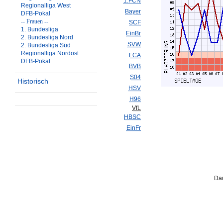
1.FCN
Regionalliga West
Bayer
DFB-Pokal
-- Frauen --
SCF
1. Bundesliga
EinBr
2. Bundesliga Nord
SVW
2. Bundesliga Süd
Regionalliga Nordost
FCA
DFB-Pokal
BVB
S04
Historisch
HSV
H96
VfL
HBSC
EinFr
Dau