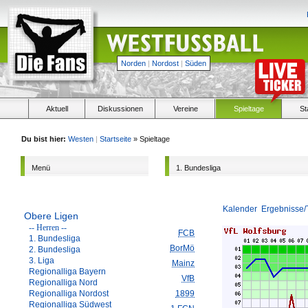
Norden
|
Nordost
|
Süden
Aktuell
Diskussionen
Vereine
Spieltage
St
Du bist hier:
Westen
|
Startseite
» Spieltage
Menü
1. Bundesliga
Kalender
Ergebnisse/
Obere Ligen
-- Herren --
FCB
1. Bundesliga
BorMö
2. Bundesliga
3. Liga
Mainz
Regionalliga Bayern
VfB
Regionalliga Nord
Regionalliga Nordost
1899
Regionalliga Südwest