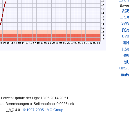
1.FCN
Bayer
SCF
EinBr
SVW
FCA
BVB
S04
HSV
H96
VfL
HBSC
EinFr
Letztes Update der Liga: 13.06.2014 20:51
er Berechnungen u. Seitenaufbau: 0.0936 sek.
LMO
4.0 -
© 1997-2005 LMO-Group