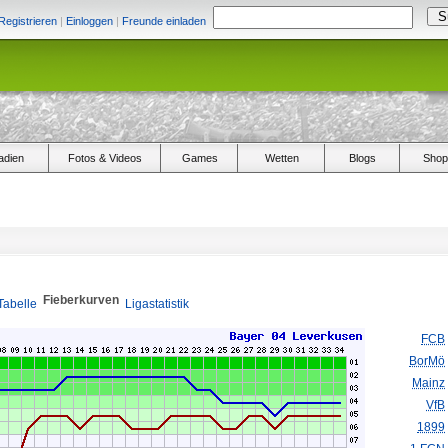
Registrieren
|
Einloggen
|
Freunde einladen
adien
Fotos & Videos
Games
Wetten
Blogs
Shop
Fieberkurven
Tabelle
Ligastatistik
FCB
BorMö
Mainz
VfB
1899