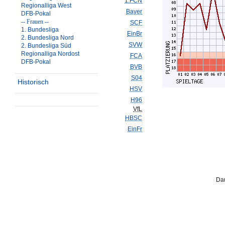
1.FCN
Regionalliga West
Bayer
DFB-Pokal
-- Frauen --
SCF
1. Bundesliga
EinBr
2. Bundesliga Nord
SVW
2. Bundesliga Süd
Regionalliga Nordost
FCA
DFB-Pokal
BVB
S04
Historisch
HSV
H96
VfL
HBSC
EinFr
Dau