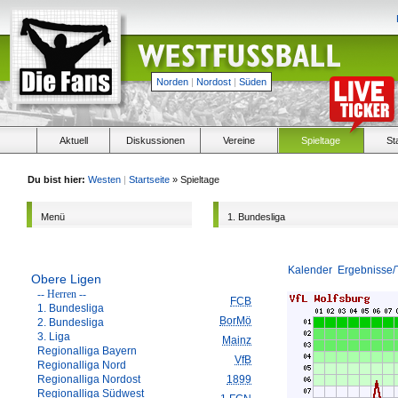
Norden
|
Nordost
|
Süden
Aktuell
Diskussionen
Vereine
Spieltage
St
Du bist hier:
Westen
|
Startseite
» Spieltage
Menü
1. Bundesliga
Kalender
Ergebnisse/
Obere Ligen
-- Herren --
FCB
1. Bundesliga
BorMö
2. Bundesliga
3. Liga
Mainz
Regionalliga Bayern
VfB
Regionalliga Nord
Regionalliga Nordost
1899
Regionalliga Südwest