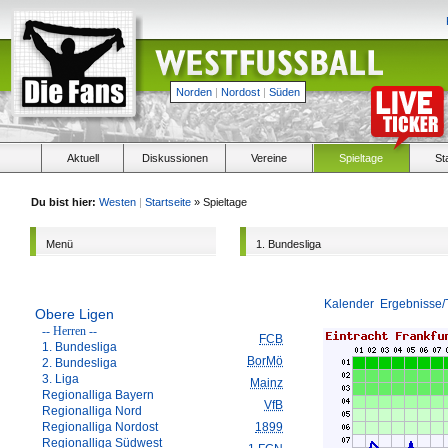
Norden
|
Nordost
|
Süden
Aktuell
Diskussionen
Vereine
Spieltage
St
Du bist hier:
Westen
|
Startseite
» Spieltage
Menü
1. Bundesliga
Kalender
Ergebnisse/
Obere Ligen
-- Herren --
FCB
1. Bundesliga
BorMö
2. Bundesliga
3. Liga
Mainz
Regionalliga Bayern
VfB
Regionalliga Nord
Regionalliga Nordost
1899
Regionalliga Südwest