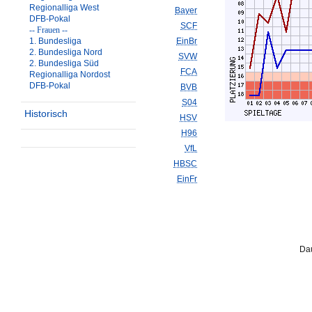
Regionalliga West
Bayer
DFB-Pokal
SCF
-- Frauen --
1. Bundesliga
EinBr
2. Bundesliga Nord
SVW
2. Bundesliga Süd
FCA
Regionalliga Nordost
DFB-Pokal
BVB
S04
Historisch
HSV
H96
VfL
HBSC
EinFr
Dau