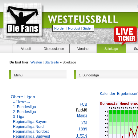
Norden
|
Nordost
|
Süden
Aktuell
Diskussionen
Vereine
Spieltage
St
Du bist hier:
Westen
|
Startseite
» Spieltage
Menü
1. Bundesliga
Kalender
Ergebnisse/
Obere Ligen
-- Herren --
FCB
1. Bundesliga
BorMö
2. Bundesliga
Mainz
3. Liga
Regionalliga Bayern
VfB
Regionalliga Nord
1899
Regionalliga Nordost
1.FCN
Regionalliga Südwest