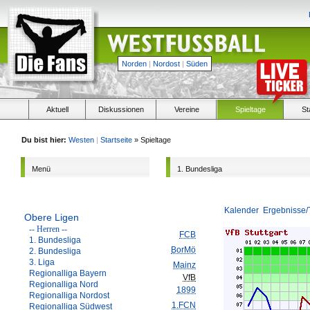
Norden
|
Nordost
|
Süden
Aktuell
Diskussionen
Vereine
Spieltage
St
Du bist hier:
Westen
|
Startseite
» Spieltage
Menü
1. Bundesliga
Kalender
Ergebnisse/
Obere Ligen
-- Herren --
FCB
1. Bundesliga
BorMö
2. Bundesliga
3. Liga
Mainz
Regionalliga Bayern
VfB
Regionalliga Nord
1899
Regionalliga Nordost
1.FCN
Regionalliga Südwest