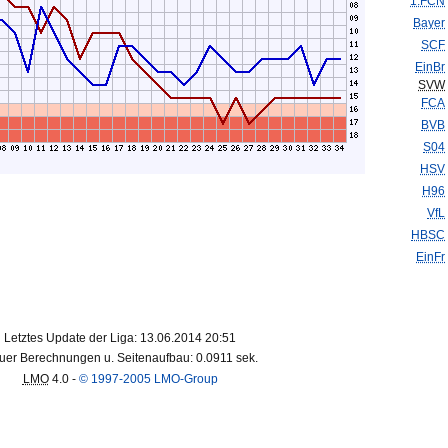
1.FCN
Bayer
SCF
EinBr
SVW
FCA
BVB
S04
HSV
H96
VfL
HBSC
EinFr
Letztes Update der Liga: 13.06.2014 20:51
uer Berechnungen u. Seitenaufbau: 0.0911 sek.
LMO
4.0 -
© 1997-2005 LMO-Group