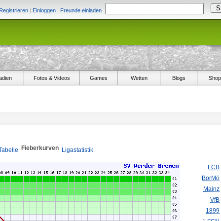
Registrieren
|
Einloggen
|
Freunde einladen
adien
Fotos & Videos
Games
Wetten
Blogs
Shop
Fieberkurven
Tabelle
Ligastatistik
FCB
BorMö
Mainz
VfB
1899