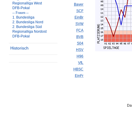
Regionalliga West
Bayer
DFB-Pokal
SCF
-- Frauen --
1. Bundesliga
EinBr
2. Bundesliga Nord
SVW
2. Bundesliga Süd
FCA
Regionalliga Nordost
DFB-Pokal
BVB
S04
Historisch
HSV
H96
VfL
HBSC
EinFr
Da