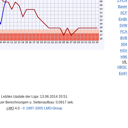
1.FCN
Bayer
SCF
EinBr
SVW
FCA
BVB
S04
HSV
H96
VfL
HBSC
EinFr
Letztes Update der Liga: 13.06.2014 20:51
er Berechnungen u. Seitenaufbau: 0.0917 sek.
LMO
4.0 -
© 1997-2005 LMO-Group