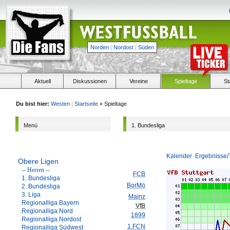
Norden
|
Nordost
|
Süden
Aktuell
Diskussionen
Vereine
Spieltage
St
Du bist hier:
Westen
|
Startseite
» Spieltage
Menü
1. Bundesliga
Kalender
Ergebnisse/
Obere Ligen
-- Herren --
FCB
1. Bundesliga
BorMö
2. Bundesliga
3. Liga
Mainz
Regionalliga Bayern
VfB
Regionalliga Nord
1899
Regionalliga Nordost
1.FCN
Regionalliga Südwest