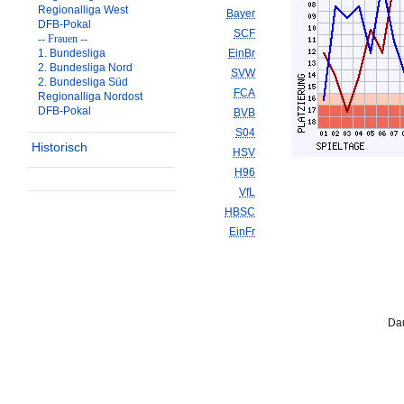
Regionalliga West
Bayer
DFB-Pokal
SCF
-- Frauen --
1. Bundesliga
EinBr
2. Bundesliga Nord
SVW
2. Bundesliga Süd
FCA
Regionalliga Nordost
DFB-Pokal
BVB
S04
Historisch
HSV
H96
VfL
HBSC
EinFr
Dau