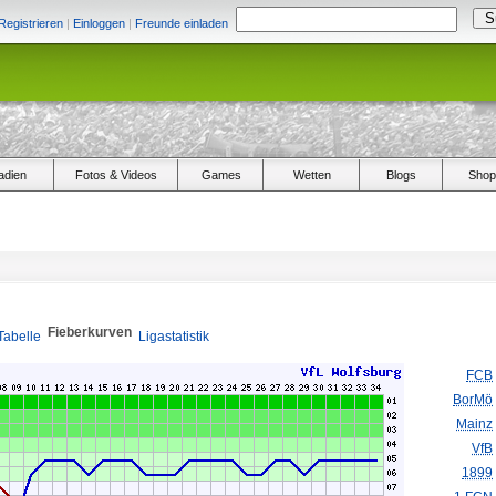
Registrieren
|
Einloggen
|
Freunde einladen
adien
Fotos & Videos
Games
Wetten
Blogs
Shop
Fieberkurven
Tabelle
Ligastatistik
FCB
BorMö
Mainz
VfB
1899