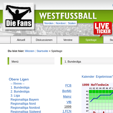
Norden
|
Nordost
|
Süden
Aktuell
Diskussionen
Vereine
Spieltage
St
Du bist hier:
Westen
|
Startseite
» Spieltage
Menü
1. Bundesliga
Kalender
Ergebnisse/
Obere Ligen
-- Herren --
FCB
1. Bundesliga
BorMö
2. Bundesliga
3. Liga
Mainz
Regionalliga Bayern
VfB
Regionalliga Nord
1899
Regionalliga Nordost
1.FCN
Regionalliga Südwest