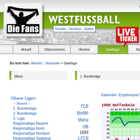
Norden
|
Nordost
|
Süden
Aktuell
Diskussionen
Vereine
Spieltage
St
Du bist hier:
Westen
|
Startseite
» Spieltage
Menü
1. Bundesliga
Kalender
Ergebnisse/
Obere Ligen
-- Herren --
FCB
1. Bundesliga
BorMö
2. Bundesliga
3. Liga
Mainz
Regionalliga Bayern
VfB
Regionalliga Nord
1899
Regionalliga Nordost
1.FCN
Regionalliga Südwest