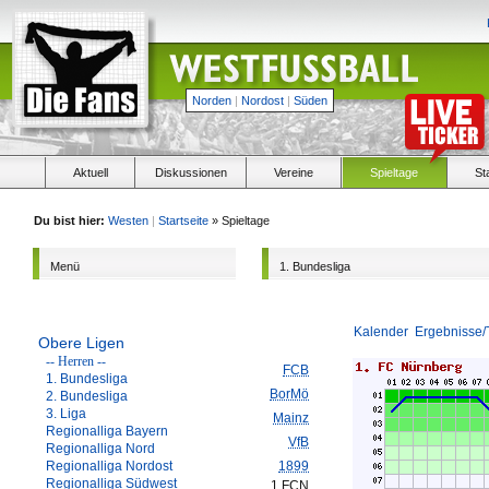
Norden
|
Nordost
|
Süden
Aktuell
Diskussionen
Vereine
Spieltage
St
Du bist hier:
Westen
|
Startseite
» Spieltage
Menü
1. Bundesliga
Kalender
Ergebnisse/
Obere Ligen
-- Herren --
FCB
1. Bundesliga
BorMö
2. Bundesliga
3. Liga
Mainz
Regionalliga Bayern
VfB
Regionalliga Nord
Regionalliga Nordost
1899
Regionalliga Südwest
1.FCN