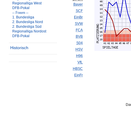
Regionalliga West
Bayer
DFB-Pokal
SCF
-- Frauen --
1. Bundesliga
EinBr
2. Bundesliga Nord
SVW
2. Bundesliga Süd
FCA
Regionalliga Nordost
DFB-Pokal
BVB
S04
Historisch
HSV
H96
VfL
HBSC
EinFr
Dau