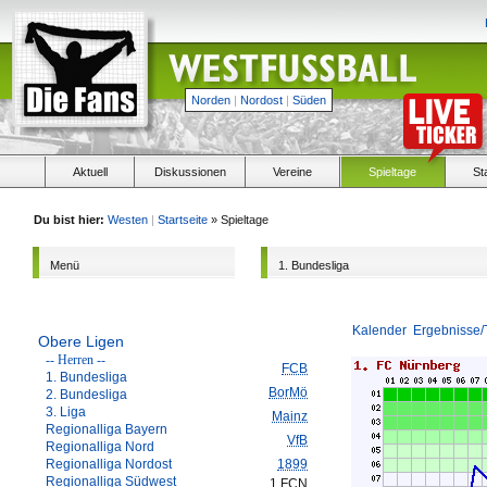
Norden
|
Nordost
|
Süden
Aktuell
Diskussionen
Vereine
Spieltage
St
Du bist hier:
Westen
|
Startseite
» Spieltage
Menü
1. Bundesliga
Kalender
Ergebnisse/
Obere Ligen
-- Herren --
FCB
1. Bundesliga
BorMö
2. Bundesliga
3. Liga
Mainz
Regionalliga Bayern
VfB
Regionalliga Nord
Regionalliga Nordost
1899
Regionalliga Südwest
1.FCN