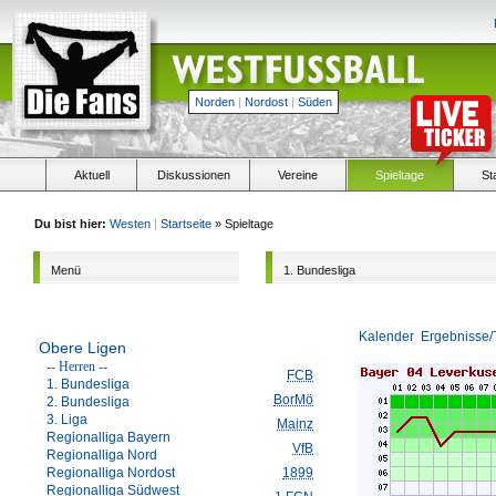
Norden
|
Nordost
|
Süden
Aktuell
Diskussionen
Vereine
Spieltage
St
Du bist hier:
Westen
|
Startseite
» Spieltage
Menü
1. Bundesliga
Kalender
Ergebnisse/
Obere Ligen
-- Herren --
FCB
1. Bundesliga
BorMö
2. Bundesliga
3. Liga
Mainz
Regionalliga Bayern
VfB
Regionalliga Nord
Regionalliga Nordost
1899
Regionalliga Südwest