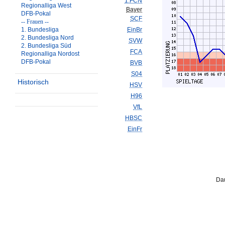
1.FCN
Regionalliga West
Bayer
DFB-Pokal
SCF
-- Frauen --
1. Bundesliga
EinBr
2. Bundesliga Nord
SVW
2. Bundesliga Süd
FCA
Regionalliga Nordost
DFB-Pokal
BVB
S04
Historisch
HSV
H96
VfL
HBSC
EinFr
Dau