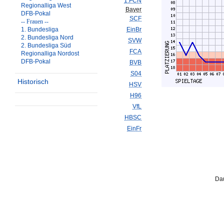
1.FCN
Regionalliga West
Bayer
DFB-Pokal
SCF
-- Frauen --
1. Bundesliga
EinBr
2. Bundesliga Nord
SVW
2. Bundesliga Süd
FCA
Regionalliga Nordost
DFB-Pokal
BVB
S04
Historisch
HSV
H96
VfL
HBSC
EinFr
Dau