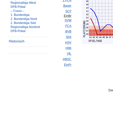
1.FCN
Regionalliga West
Bayer
DFB-Pokal
-- Frauen --
SCF
1. Bundesliga
EinBr
2. Bundesliga Nord
SVW
2. Bundesliga Süd
FCA
Regionalliga Nordost
DFB-Pokal
BVB
S04
Historisch
HSV
H96
VfL
HBSC
EinFr
Da